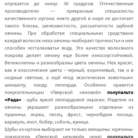
опускается до минус 30 градусов. Отечественные
производители — прекрасные специалисты
качественного мутона: никто другой в мире не достигает
такого блеска, шелковистости, рассыпчатости шубной
овчины. При обработке специальными средствами
каждый волосок меха овчины «набирает прочность» и мех
способен «отталкивать» воду. Это качество волосяного
покрова делает овчину еще более износоустойчивой.
Великолепны и разнообразны цвета овчины. Мех красят,
как в классические цвета – черный, коричневый, так и в
модные светлые, а ещё «под экзотических животных»:
шиншилу, панду, леопарда. Особенно нравится
покупательницам «Тверской меховой»
полупальто
«Рада»
- шуба яркой леопардовой окраски. Изделия из
овчины украшают разнообразными отделками из
пушнины: норка, песец, фрост, чернобурая лисица,
каракуль, енот, бобер, соболь, куница.
Шубы из мутона выбирают не только женщины: мужчины-
покупатели «Тверской меховой» ценят
полупальто