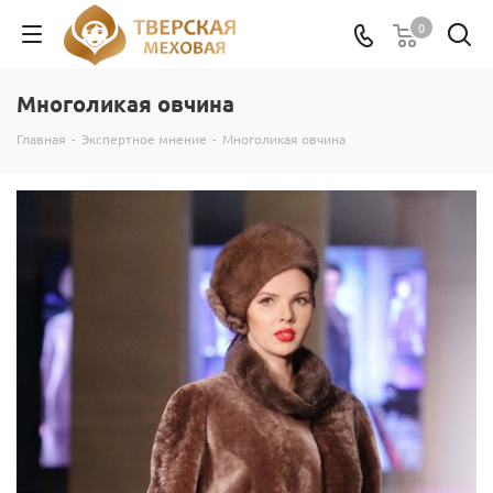
0
Многоликая овчина
Главная
-
Экспертное мнение
-
Многоликая овчина