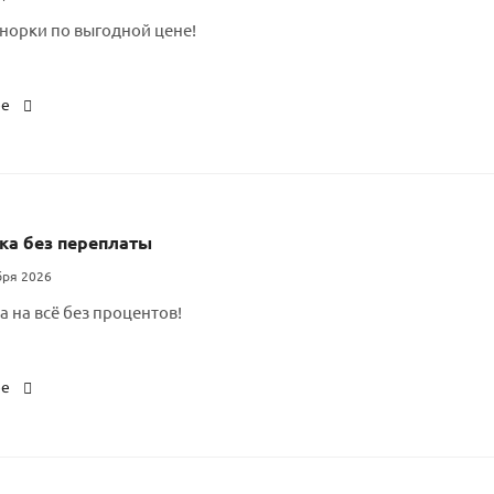
норки по выгодной цене!
ее
ка без переплаты
бря 2026
а на всё без процентов!
ее